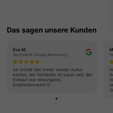
Das sagen unsere Kunden
Eva M.
M
Verifizierte Google Bewertung
V
Ich würde hier immer wieder Autos
H
kaufen, der Verkäufer ist super nett, der
G
Einkauf war reibungslos.
H
Empfehlenswert !!!
s
J