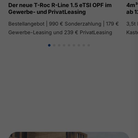
Der neue T-Roc R-Line 1.5 eTSI OPF im
4m³
Gewerbe- und PrivatLeasing
ab 1
Bestellangebot | 990 € Sonderzahlung | 179 €
3,5t
Gewerbe-Leasing und 239 € PrivatLeasing
Kast