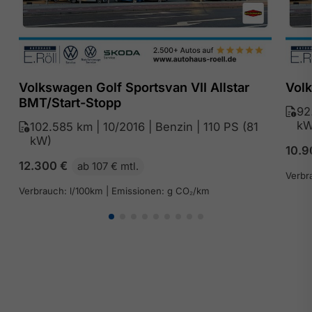
Volkswagen Golf Sportsvan VII Allstar
Volk
BMT/Start-Stopp
92
kW
102.585 km | 10/2016 | Benzin | 110 PS (81
kW)
10.
12.300
€
ab 107 € mtl.
Verbr
Verbrauch: l/100km | Emissionen: g CO₂/km