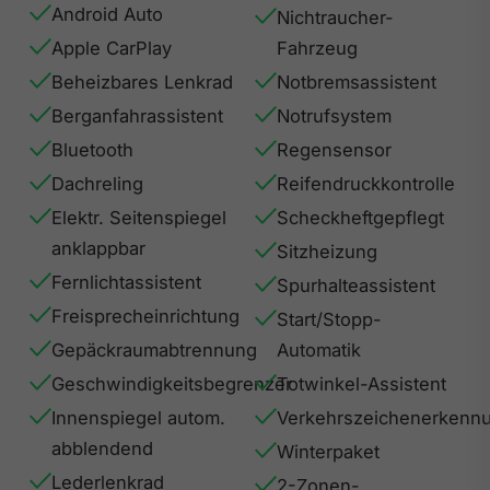
Android Auto
Nichtraucher-
Apple CarPlay
Fahrzeug
Beheizbares Lenkrad
Notbremsassistent
Berganfahrassistent
Notrufsystem
Bluetooth
Regensensor
Dachreling
Reifendruckkontrolle
Elektr. Seitenspiegel
Scheckheftgepflegt
anklappbar
Sitzheizung
Fernlichtassistent
Spurhalteassistent
Freisprecheinrichtung
Start/Stopp-
Gepäckraumabtrennung
Automatik
Geschwindigkeitsbegrenzer
Totwinkel-Assistent
Innenspiegel autom.
Verkehrszeichenerkenn
abblendend
Winterpaket
Lederlenkrad
2-Zonen-