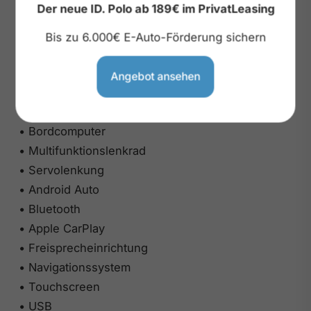
Der neue ID. Polo ab 189€ im PrivatLeasing
• Innenspiegel autom. abblendend
• Lederlenkrad
Bis zu 6.000€ E-Auto-Förderung sichern
• Lordosenstütze
• Sitzheizung
Angebot ansehen
• Zentralverriegelung
• Berganfahrassistent
• Bordcomputer
• Multifunktionslenkrad
• Servolenkung
• Android Auto
• Bluetooth
• Apple CarPlay
• Freisprecheinrichtung
• Navigationssystem
• Touchscreen
• USB