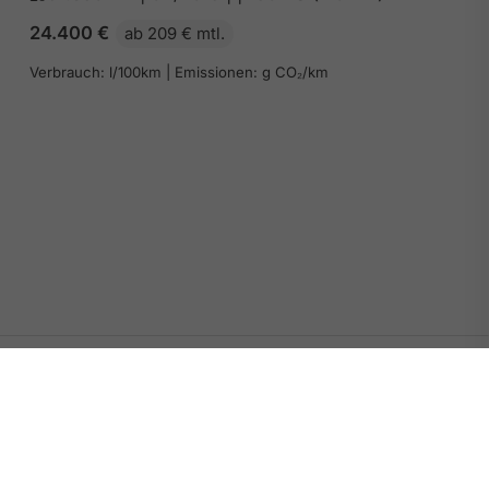
24.400
€
ab 209 € mtl.
Verbrauch: l/100km | Emissionen: g CO₂/km