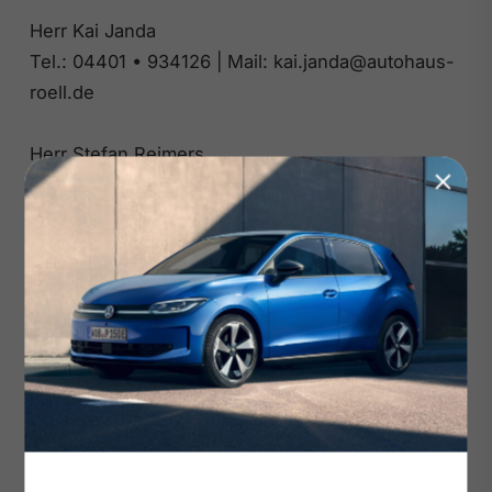
Herr Kai Janda
Tel.: 04401 • 934126 | Mail: kai.janda@autohaus-
roell.de
Herr Stefan Reimers
Tel.: 04401 • 934117 | Mail:
stefan.reimers@autohaus-roell.de
Ausstattung:• Abgedunkelte Scheiben
• Armlehne
• Beheizbares Lenkrad
• Elektr. Fensterheber
• Elektr. Seitenspiegel
• Elektr. Seitenspiegel anklappbar