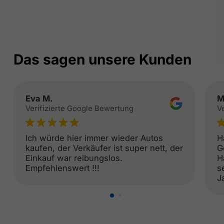
Das sagen unsere Kunden
Eva M.
M
Verifizierte Google Bewertung
V
Ich würde hier immer wieder Autos
H
kaufen, der Verkäufer ist super nett, der
G
Einkauf war reibungslos.
H
Empfehlenswert !!!
s
J