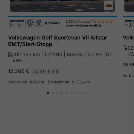
Volkswagen Golf Sportsvan VII Allstar
Volk
BMT/Start-Stopp
92
kW
102.585 km | 10/2016 | Benzin | 110 PS (81
kW)
10.
12.300
€
ab 107 € mtl.
Verbr
Verbrauch: l/100km | Emissionen: g CO₂/km