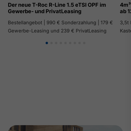
Der neue T-Roc R-Line 1.5 eTSI OPF im
4m³
Gewerbe- und PrivatLeasing
ab 1
Bestellangebot | 990 € Sonderzahlung | 179 €
3,5t
Gewerbe-Leasing und 239 € PrivatLeasing
Kast