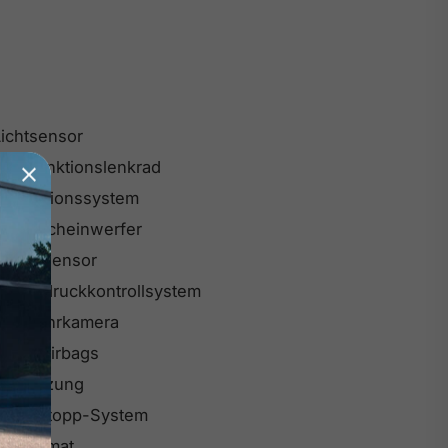
Lichtsensor
ultifunktionslenkrad
Navigationssystem
Nebelscheinwerfer
Regensensor
Reifendruckkontrollsystem
Rückfahrkamera
Seitenairbags
Sitzheizung
Start-Stopp-System
Tempomat