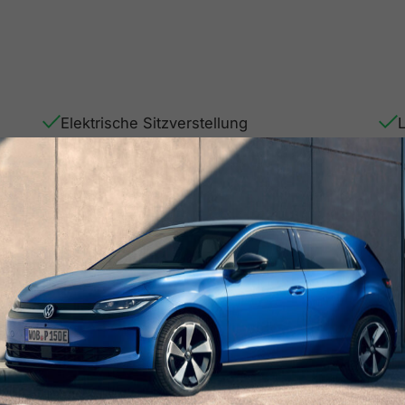
Elektrische Sitzverstellung
Elektronische Dämpferregelung
M
Fahrerairbag
Funk-Zentralverriegelung
Intelligenter Parkassistent
Karosserie-Computermodul
Keyless Go
Klimaanlage
Kopfairbag
LED-Scheinwerfer
Lederausstattung