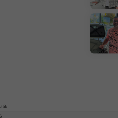
atik
S