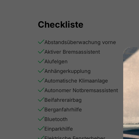
Checkliste
Abstandsüberwachung vorne
Aktiver Bremsassistent
Alufelgen
Anhängerkupplung
Automatische Klimaanlage
Autonomer Notbremsassistent
Beifahrerairbag
Berganfahrhilfe
Bluetooth
Einparkhilfe
Elektrische Fensterheber