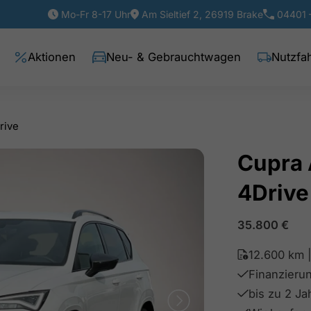
Mo-Fr 8-17 Uhr
Am Sieltief 2, 26919 Brake
04401 
Aktionen
Neu- & Gebrauchtwagen
Nutzfa
rive
Cupra 
4Drive
35.800
€
12.600 km |
Finanzieru
bis zu 2 J