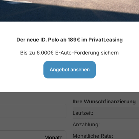
Der neue ID. Polo ab 189€ im PrivatLeasing
Bis zu 6.000€ E-Auto-Förderung sichern
gsmöglichkeiten, die individuell auf Ihre Bedürfnisse zug
Angebot ansehen
uns eine Laufzeit von bis zu 120 Monaten wählen und mi
:
Ihre Wunschfinanzierung
Laufzeit:
Anzahlung:
Monatliche Rate: