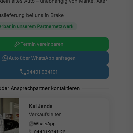
dein altes Auto – unabhängig von Marke, Alter
slieferung bei uns in Brake
ferbar in unserem Partnernetzwerk
Termin vereinbaren
Auto über WhatsApp anfragen
04401 934101
Kai Janda
Verkaufsleiter
WhatsApp
04401 9341-26