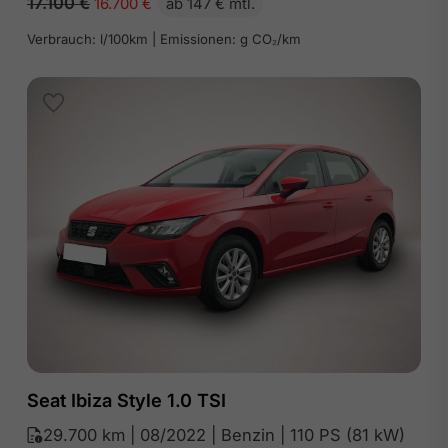
17.100
€
16.700
€
ab 147 € mtl.
Verbrauch: l/100km | Emissionen: g CO₂/km
Seat Ibiza Style 1.0 TSI
29.700 km | 08/2022 | Benzin | 110 PS (81 kW)