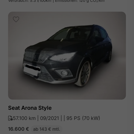
Verbrauch: 5.3 l/100km | Emissionen: 120 g CO₂/km
Seat Arona Style
57.100 km | 09/2021 | | 95 PS (70 kW)
16.600
€
ab 143 € mtl.