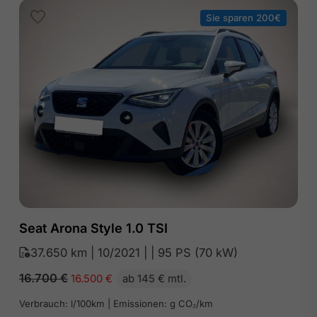
Sie sparen 200€
Seat Arona Style 1.0 TSI
37.650 km | 10/2021 | | 95 PS (70 kW)
16.700
€
16.500
€
ab 145 € mtl.
Verbrauch: l/100km | Emissionen: g CO₂/km