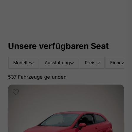
Unsere verfügbaren Seat
Modelle
Ausstattung
Preis
Finanzier
537 Fahrzeuge gefunden