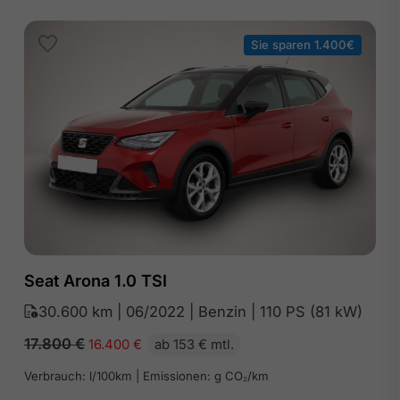
Sie sparen 1.400€
Seat Arona 1.0 TSI
30.600 km | 06/2022 | Benzin | 110 PS (81 kW)
17.800
€
16.400
€
ab 153 € mtl.
Verbrauch: l/100km | Emissionen: g CO₂/km