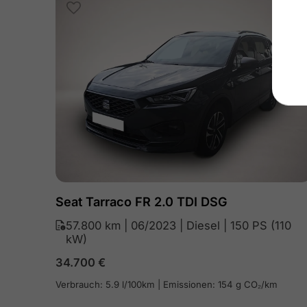
Seat Tarraco FR 2.0 TDI DSG
57.800 km | 06/2023 | Diesel | 150 PS (110
kW)
34.700
€
Verbrauch: 5.9 l/100km | Emissionen: 154 g CO₂/km