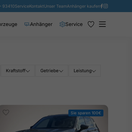
– 93410
Service
Kontakt
Unser Team
Anhänger kaufen
hrzeuge
Anhänger
Service
Kraftstoff
Getriebe
Leistung
Sie sparen 100€