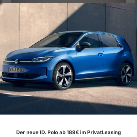
Seat Tarraco Xcellence 1.4 TSI e-Hybrid
DSG
47.600 km | 01/2022 | | 245 PS (180 kW)
32.400
€
ab 279 € mtl.
V
Verbrauch: l/100km | Emissionen: g CO₂/km
Der neue ID. Polo ab 189€ im PrivatLeasing