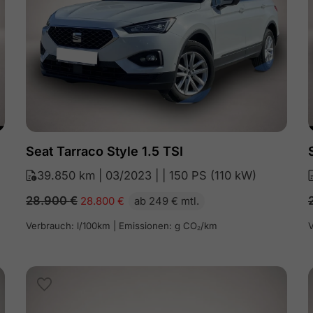
Seat Tarraco Style 1.5 TSI
39.850 km | 03/2023 | | 150 PS (110 kW)
28.900
€
28.800
€
ab 249 € mtl.
Verbrauch: l/100km | Emissionen: g CO₂/km
V