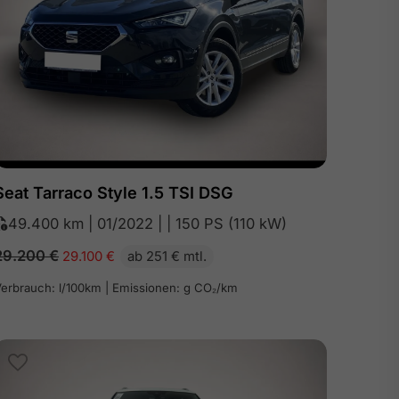
Seat Tarraco Style 1.5 TSI DSG
49.400 km | 01/2022 | | 150 PS (110 kW)
29.200
€
29.100
€
ab 251 € mtl.
erbrauch: l/100km | Emissionen: g CO₂/km