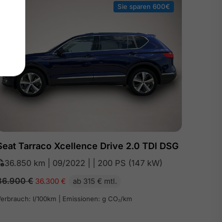
Sie sparen 600€
Seat Tarraco Xcellence Drive 2.0 TDI DSG
36.850 km | 09/2022 | | 200 PS (147 kW)
36.900
€
36.300
€
ab 315 € mtl.
erbrauch: l/100km | Emissionen: g CO₂/km