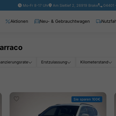
Mo-Fr 8-17 Uhr
Am Sieltief 2, 26919 Brake
04401 
Aktionen
Neu- & Gebrauchtwagen
Nutzfa
arraco
nanzierungsrate
Erstzulassung
Kilometerstand
Sie sparen 100€