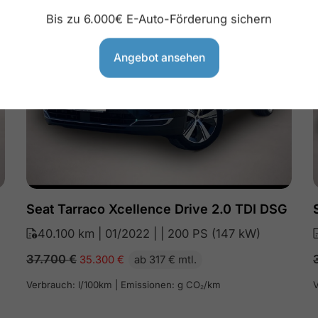
Sie sparen 2.400€
Bis zu 6.000€ E-Auto-Förderung sichern
Angebot ansehen
Seat Tarraco Xcellence Drive 2.0 TDI DSG
40.100 km | 01/2022 | | 200 PS (147 kW)
37.700
€
35.300
€
ab 317 € mtl.
Verbrauch: l/100km | Emissionen: g CO₂/km
V