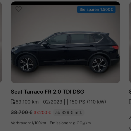
Sie sparen 1.500€
Seat Tarraco FR 2.0 TDI DSG
69.100 km | 02/2023 | | 150 PS (110 kW)
38.700
€
37.200
€
ab 329 € mtl.
Verbrauch: l/100km | Emissionen: g CO₂/km
V