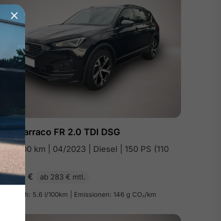
Seat Tarraco FR 2.0 TDI DSG
62.300 km | 04/2023 | Diesel | 150 PS (110
kW)
32.800
€
ab 283 € mtl.
erbrauch: 5.6 l/100km | Emissionen: 146 g CO₂/km