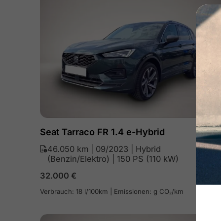
Seat Tarraco FR 1.4 e-Hybrid
46.050 km | 09/2023 | Hybrid
(Benzin/Elektro) | 150 PS (110 kW)
32.000
€
Verbrauch: 18 l/100km | Emissionen: g CO₂/km