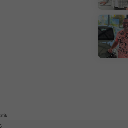
atik
S