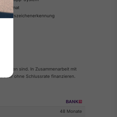
Tempomat
Verkehrszeichenerkennung
eschnitten sind. In Zusammenarbeit mit
t oder ohne Schlussrate finanzieren.
48 Monate