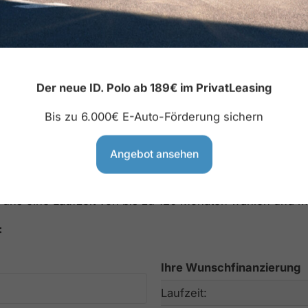
Multifunktionslenkrad
Navigationssystem
Der neue ID. Polo ab 189€ im PrivatLeasing
Bis zu 6.000€ E-Auto-Förderung sichern
Angebot ansehen
gsmöglichkeiten, die individuell auf Ihre Bedürfnisse zug
uns eine Laufzeit von bis zu 120 Monaten wählen und mi
:
Ihre Wunschfinanzierung
Laufzeit: