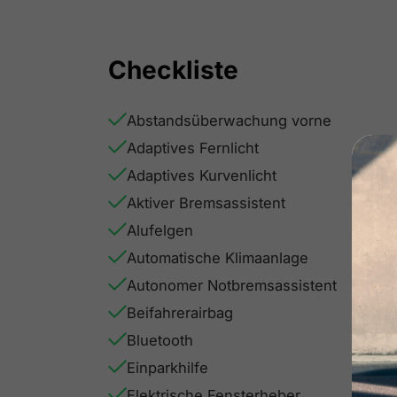
Checkliste
Abstandsüberwachung vorne
Adaptives Fernlicht
Adaptives Kurvenlicht
Aktiver Bremsassistent
Alufelgen
Automatische Klimaanlage
Autonomer Notbremsassistent
Beifahrerairbag
Bluetooth
Einparkhilfe
Elektrische Fensterheber