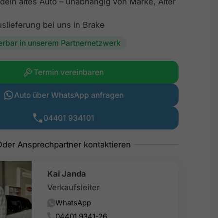
dein altes Auto – unabhängig von Marke, Alter
slieferung bei uns in Brake
ferbar in unserem Partnernetzwerk
Termin vereinbaren
Auto über WhatsApp anfragen
04401 934101
Kai Janda
Verkaufsleiter
WhatsApp
04401 9341-26