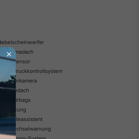
Nebelscheinwerfer
Panoramadach
Regensensor
Reifendruckkontrollsystem
Rückfahrkamera
Schiebedach
Seitenairbags
Sitzheizung
purhalteassistent
Spurwechselwarnung
Start-Stopp-System