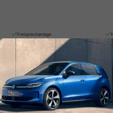
Freisprechanlage
Funk-Zentralverriegelung
Intelligente Geschwindigkeitsanpassung
Intelligenter Parkassistent
Karosserie-Computermodul
Keyless Go
Klimaanlage
Kopfairbag
LED-Scheinwerfer
S
Lichtsensor
Metallic-Lackierung