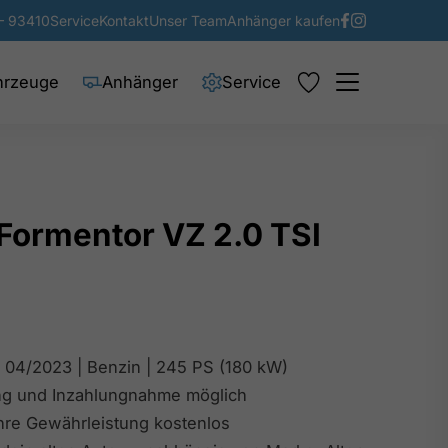
– 93410
Service
Kontakt
Unser Team
Anhänger kaufen
hrzeuge
Anhänger
Service
Formentor VZ 2.0 TSI
| 04/2023 | Benzin | 245 PS (180 kW)
ng und Inzahlungnahme möglich
ahre Gewährleistung kostenlos