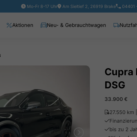
Mo-Fr 8-17 Uhr
Am Sieltief 2, 26919 Brake
04401 
Aktionen
Neu- & Gebrauchtwagen
Nutzfa
G
Cupra 
DSG
33.900
€
27.550 km 
Finanzieru
bis zu 2 J