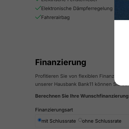
Elektronische Dämpferregelung
Fahrerairbag
Finanzierung
Profitieren Sie von flexiblen Finanzierun
unserer Hausbank Bank11 können Sie bei 
Berechnen Sie Ihre Wunschfinanzierung
Finanzierungsart
mit Schlussrate
ohne Schlussrate