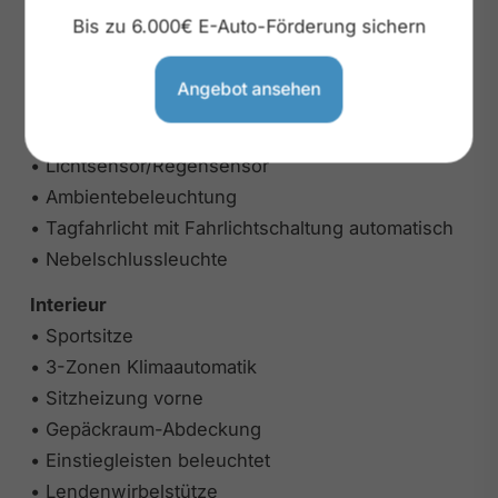
• Abgedunkelte Scheiben ab B-Säule
Bis zu 6.000€ E-Auto-Förderung sichern
• Chrompaket
• LED-Scheinwerfer
Angebot ansehen
• LED-Rückleuchten
• Nebelscheinwerfer
• Lichtsensor/Regensensor
• Ambientebeleuchtung
• Tagfahrlicht mit Fahrlichtschaltung automatisch
• Nebelschlussleuchte
Interieur
• Sportsitze
• 3-Zonen Klimaautomatik
• Sitzheizung vorne
• Gepäckraum-Abdeckung
• Einstiegleisten beleuchtet
• Lendenwirbelstütze