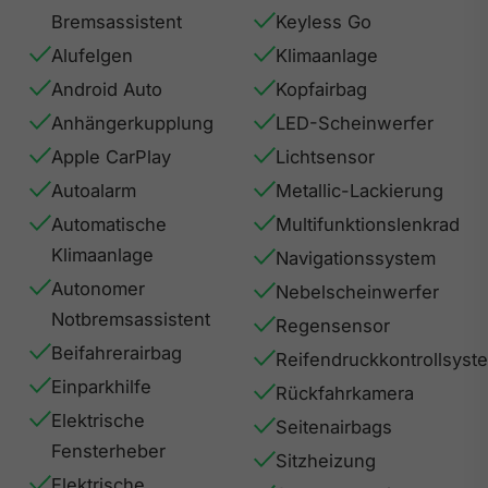
Bremsassistent
Keyless Go
Alufelgen
Klimaanlage
Android Auto
Kopfairbag
Anhängerkupplung
LED-Scheinwerfer
Apple CarPlay
Lichtsensor
Autoalarm
Metallic-Lackierung
Automatische
Multifunktionslenkrad
Klimaanlage
Navigationssystem
Autonomer
Nebelscheinwerfer
Notbremsassistent
Regensensor
Beifahrerairbag
Reifendruckkontrollsyst
Einparkhilfe
Rückfahrkamera
Elektrische
Seitenairbags
Fensterheber
Sitzheizung
Elektrische