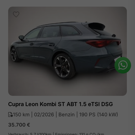
Cupra Leon Kombi ST ABT 1.5 eTSI DSG
150 km | 02/2026 | Benzin | 190 PS (140 kW)
35.700
€
Verbrauch: 5.7 l/100km | Emissionen: 131 g CO₂/km