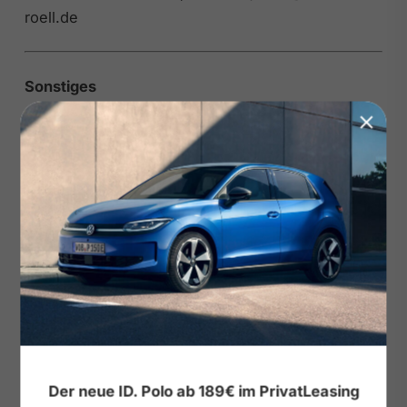
roell.de
Sonstiges
• Reserverad platzsparend
• Intelligent Drive-Paket
• Rückfahrkamera
• AUF-Vorbereitungen
• 7-Gang-Automatikgetriebe
Reifen & Fahrwerk
• LM-Felgen 19 Zoll
Exterieur
• Dachreling schwarz
• Metallic-Lackierung
• Seitenschweller für CUPRA
Der neue ID. Polo ab 189€ im PrivatLeasing