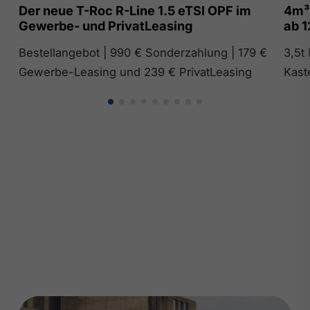
Der neue T-Roc R-Line 1.5 eTSI OPF im
4m³
Gewerbe- und PrivatLeasing
ab 1
Bestellangebot | 990 € Sonderzahlung | 179 €
3,5t
Gewerbe-Leasing und 239 € PrivatLeasing
Kast