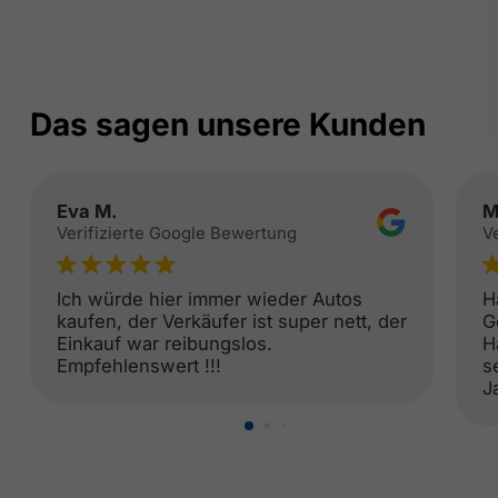
Das sagen unsere Kunden
Eva M.
M
Verifizierte Google Bewertung
V
Ich würde hier immer wieder Autos
H
kaufen, der Verkäufer ist super nett, der
G
Einkauf war reibungslos.
H
Empfehlenswert !!!
s
J