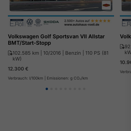
Volkswagen Golf Sportsvan VII Allstar
Volk
BMT/Start-Stopp
92
kW
102.585 km | 10/2016 | Benzin | 110 PS (81
kW)
10.
12.300
€
Verbr
Verbrauch: l/100km | Emissionen: g CO₂/km