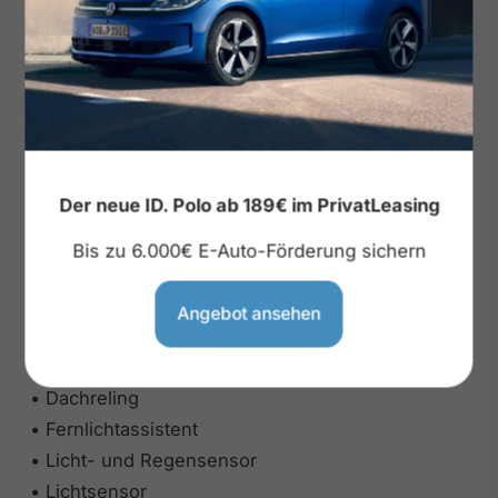
Sonstiges
• Netztrennwand
• 2 Leseleuchten vorn und hinten
• Ambientebeleuchtung mehrfarbig
• 7-Gang-DSG Automatik
Der neue ID. Polo ab 189€ im PrivatLeasing
• DCC adaptive Fahrwerksregelung
Bis zu 6.000€ E-Auto-Förderung sichern
Reifen & Fahrwerk
• Leichtmetallräder 19"
Angebot ansehen
Exterieur
• abgedunkelte Scheiben hinten
• Dachreling
• Fernlichtassistent
• Licht- und Regensensor
• Lichtsensor