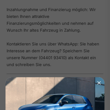
Inzahlungnahme und Finanzierug möglich: Wir
bieten Ihnen attraktive
Finanzierungsmöglichkeiten und nehmen auf
Wunsch Ihr altes Fahrzeug in Zahlung.
Kontaktieren Sie uns über WhatsApp: SIe haben
Interesse an dem Fahrzeug? Speichern Sie
unsere Nummer (04401 93410) als Kontakt ein
und schreiben Sie uns.
Ihr Ansprechpartner:
Herr Kai Janda (Verkaufsleiter)
Tel.: 04401 • 934126 | Mail: kai.janda@autohaus-
roell.de