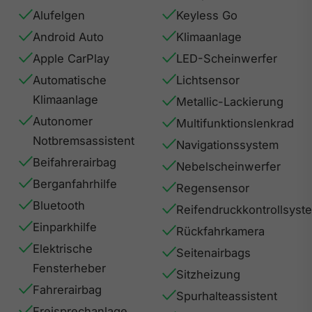
Alufelgen
Keyless Go
Android Auto
Klimaanlage
Apple CarPlay
LED-Scheinwerfer
Automatische
Lichtsensor
Klimaanlage
Metallic-Lackierung
Autonomer
Multifunktionslenkrad
Notbremsassistent
Navigationssystem
Beifahrerairbag
Nebelscheinwerfer
Berganfahrhilfe
Regensensor
Bluetooth
Reifendruckkontrollsyst
Einparkhilfe
Rückfahrkamera
Elektrische
Seitenairbags
Fensterheber
Sitzheizung
Fahrerairbag
Spurhalteassistent
Freisprechanlage