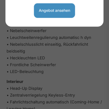
• LED-Hauptscheinwerfer mit variabler
Lichtverteilung
Angebot ansehen
• Matrix-Beam hochauflösend plus digitale
Projektion
• Nebelscheinwerfer
• Leuchtweitenregulierung automatisc h dyn
• Nebelschlusslicht einseitig, Rückfahrlicht
beidseitig
• Heckleuchten LED
• Frontliche Scheinwerfer
• LED-Beleuchtung
Interieur
• Head-Up Display
• Zentralverriegelung Keyless-Entry
• Fahrlichtschaltung automatisch (Coming-Home /
Leaving Home)