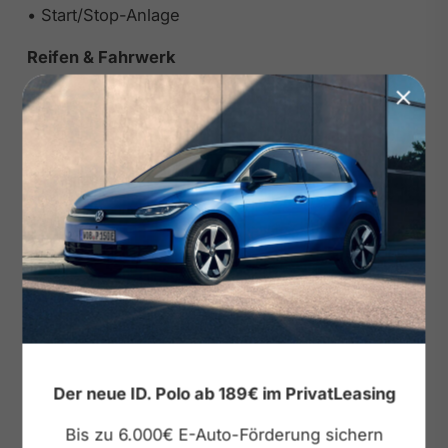
• Start/Stop-Anlage
Reifen & Fahrwerk
• LM-Felgen 19 Zoll
• Reifenkontrollanzeige
Exterieur
• Panoramadach elektrisch
• Dachreling schwarz
• Chrom-Paket
• Heckklappe elektrisch
• Metallic
• Einstiegleisten beleuchtet
• Kurzheck Terramar
• Außenspiegel elektrisch verstellbar
Der neue ID. Polo ab 189€ im PrivatLeasing
• Wärmeschutzverglasung
• CUPRA Matrix LED Ultra
Bis zu 6.000€ E-Auto-Förderung sichern