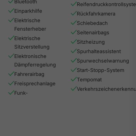
Bluetooth
Reifendruckkontrollsyst
Einparkhilfe
Rückfahrkamera
Elektrische
Schiebedach
Fensterheber
Seitenairbags
Elektrische
Sitzheizung
Sitzverstellung
Spurhalteassistent
Elektronische
Spurwechselwarnung
Dämpferregelung
Start-Stopp-System
Fahrerairbag
Tempomat
Freisprechanlage
Verkehrszeichenerkenn
Funk-