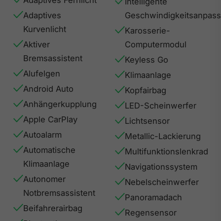
Intelligente
Adaptives
Geschwindigkeitsanpas
Kurvenlicht
Karosserie-
Aktiver
Computermodul
Bremsassistent
Keyless Go
Alufelgen
Klimaanlage
Android Auto
Kopfairbag
Anhängerkupplung
LED-Scheinwerfer
Apple CarPlay
Lichtsensor
Autoalarm
Metallic-Lackierung
Automatische
Multifunktionslenkrad
Klimaanlage
Navigationssystem
Autonomer
Nebelscheinwerfer
Notbremsassistent
Panoramadach
Beifahrerairbag
Regensensor