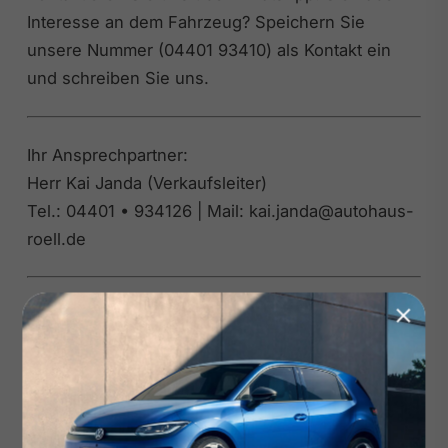
Interesse an dem Fahrzeug? Speichern Sie
unsere Nummer (04401 93410) als Kontakt ein
und schreiben Sie uns.
Ihr Ansprechpartner:
Herr Kai Janda (Verkaufsleiter)
Tel.: 04401 • 934126 | Mail: kai.janda@autohaus-
roell.de
Sonstiges
• Notiz: Hutablage
• Coming Home
• Leaving Home
• 1.0 Style TSI BMT