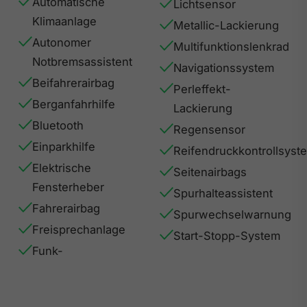
Automatische
Lichtsensor
Klimaanlage
Metallic-Lackierung
Autonomer
Multifunktionslenkrad
Notbremsassistent
Navigationssystem
Beifahrerairbag
Perleffekt-
Berganfahrhilfe
Lackierung
Bluetooth
Regensensor
Einparkhilfe
Reifendruckkontrollsyst
Elektrische
Seitenairbags
Fensterheber
Spurhalteassistent
Fahrerairbag
Spurwechselwarnung
Freisprechanlage
Start-Stopp-System
Funk-