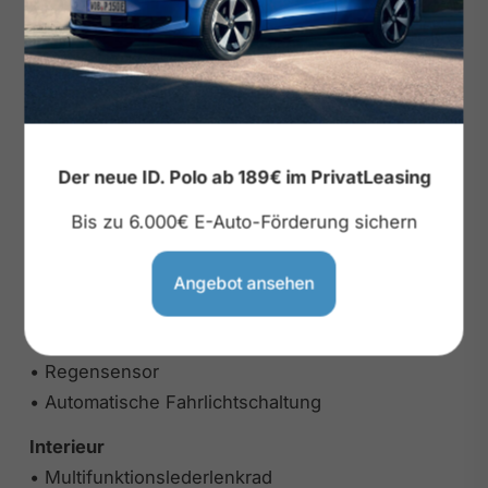
• 6-Gang
• WLTP Euro 6 EA
Reifen & Fahrwerk
• Sommerreifen 17
• Alufelgen 17
Der neue ID. Polo ab 189€ im PrivatLeasing
Exterieur
• Optikpaket Wagenfarbe
Bis zu 6.000€ E-Auto-Förderung sichern
• Dachreling schwarz
• LED-Hauptscheinwerfer
Angebot ansehen
• LED-Tagfahrlicht
• LED-Rücklicht
• Regensensor
• Automatische Fahrlichtschaltung
Interieur
• Multifunktionslederlenkrad