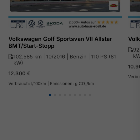
Volkswagen Golf Sportsvan VII Allstar
Volk
BMT/Start-Stopp
92
kW
102.585 km | 10/2016 | Benzin | 110 PS (81
kW)
10.
12.300
€
Verbr
Verbrauch: l/100km | Emissionen: g CO₂/km