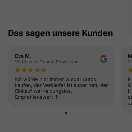
Das sagen unsere Kunden
Eva M.
M
Verifizierte Google Bewertung
V
Ich würde hier immer wieder Autos
H
kaufen, der Verkäufer ist super nett, der
G
Einkauf war reibungslos.
H
Empfehlenswert !!!
s
J