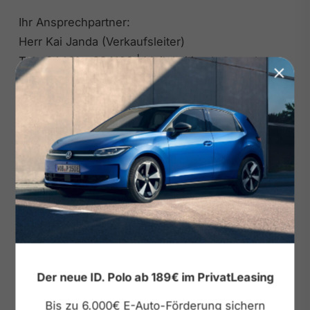
Ihr Ansprechpartner:
Herr Kai Janda (Verkaufsleiter)
Tel.: 04401 • 934126 | Mail: kai.janda@autohaus-
roell.de
Sonstiges
• Pannen-Set
• 3-Zylinder Ottomotor 1.0 81kW TSI
• 6-Gang Schaltgetriebe
Reifen & Fahrwerk
• 16 Zoll Leichtmetallräder
Exterieur
Der neue ID. Polo ab 189€ im PrivatLeasing
• Dachreling
Bis zu 6.000€ E-Auto-Förderung sichern
• Gepäckraumabdeckung