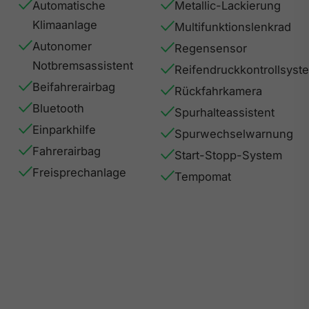
Automatische
Metallic-Lackierung
Klimaanlage
Multifunktionslenkrad
Autonomer
Regensensor
Notbremsassistent
Reifendruckkontrollsyst
Beifahrerairbag
Rückfahrkamera
Bluetooth
Spurhalteassistent
Einparkhilfe
Spurwechselwarnung
Fahrerairbag
Start-Stopp-System
Freisprechanlage
Tempomat