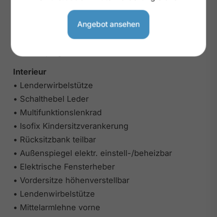
• Voll-LED Rückleuchten
• LED Hauptscheinwerfer
Angebot ansehen
• Scheibenwischer Regensensor
• Innenspiegel autom. abblendend
Interieur
• Lenderwirbelstütze
• Schalthebel Leder
• Multifunktionslenkrad
• Isofix Kindersitzverankerung
• Rücksitzbank teilbar
• Außenspiegel elektr. einstell-/beheizbar
• Elektrische Fensterheber
• Vordersitze höhenverstellbar
• Lendenwirbelstütze
• Mittelarmlehne vorne