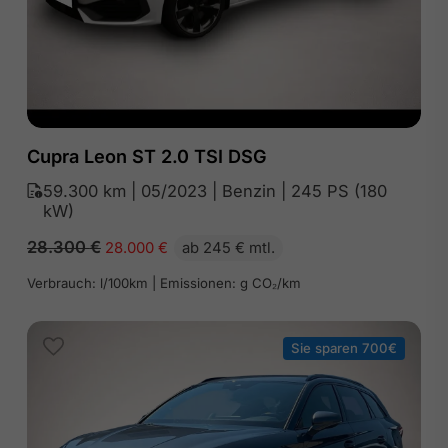
Cupra Leon ST 2.0 TSI DSG
59.300 km | 05/2023 | Benzin | 245 PS (180
kW)
28.300
€
28.000
€
ab 245 € mtl.
Verbrauch: l/100km | Emissionen: g CO₂/km
Sie sparen 700€