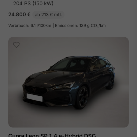
204 PS (150 kW)
24.800
€
ab 213 € mtl.
Verbrauch: 6.1 l/100km | Emissionen: 139 g CO₂/km
Cupra Leon SP 1.4 e-Hybrid DSG