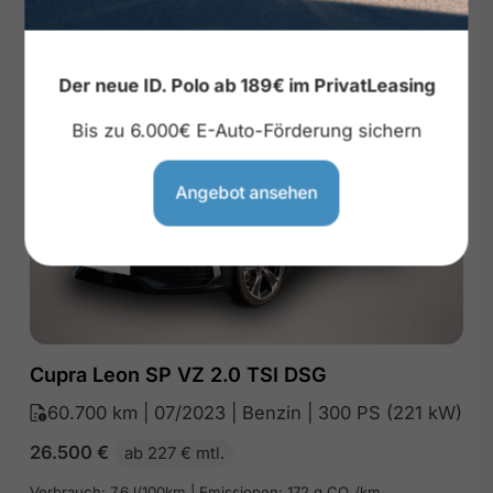
Der neue ID. Polo ab 189€ im PrivatLeasing
Bis zu 6.000€ E-Auto-Förderung sichern
Angebot ansehen
Cupra Leon SP VZ 2.0 TSI DSG
60.700 km | 07/2023 | Benzin | 300 PS (221 kW)
26.500
€
ab 227 € mtl.
Verbrauch: 7.6 l/100km | Emissionen: 172 g CO₂/km