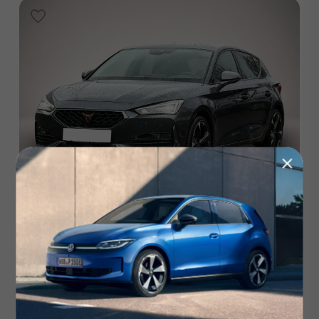
Cupra Leon TSI DSG
49.600 km | 12/2022 | Benzin | 150 PS (110 kW)
26.200
€
ab 227 € mtl.
Verbrauch: 6.1 l/100km | Emissionen: 138 g CO₂/km